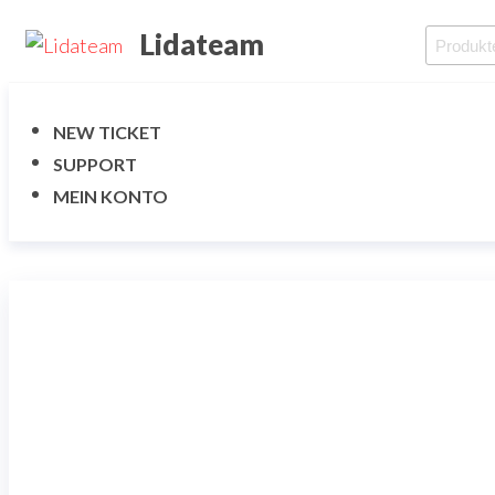
Zum
Lidateam
Suche
Inhalt
nach:
springen
NEW TICKET
SUPPORT
MEIN KONTO