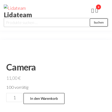
Zum
0
Inhalt
Lidateam
springen
Suche
Suchen
nach:
Camera
11,00
€
100 vorrätig
Camera
In den Warenkorb
Menge