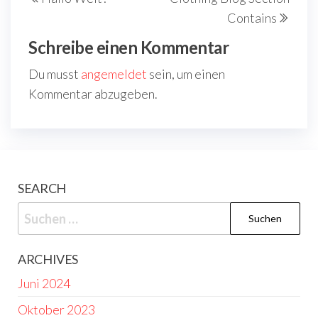
Beitrag
Beit
Contains
Schreibe einen Kommentar
Du musst
angemeldet
sein, um einen
Kommentar abzugeben.
SEARCH
Suchen
nach:
ARCHIVES
Juni 2024
Oktober 2023