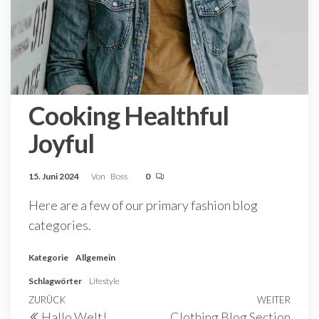
Cooking Healthful
Joyful
15. Juni 2024
Von
Boss
0
Here are a few of our primary fashion blog
categories.
Kategorie
Allgemein
Schlagwörter
Lifestyle
Beitragsnavigation
Vorheriger
ZURÜCK
WEITER
Näch
Hallo Welt!
Clothing Blog Section